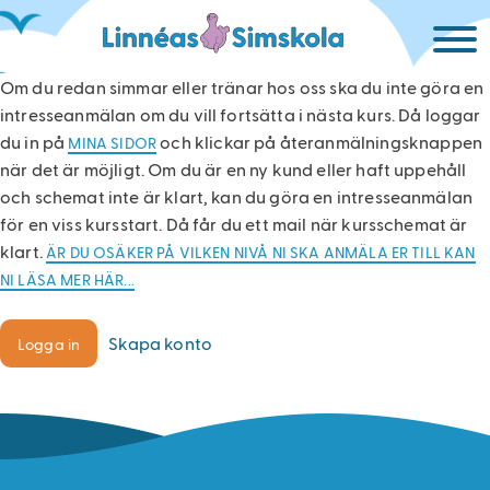
HUVUDMENY
Hoppa
Mina
till
sidor
huvudinnehåll
Om du redan simmar eller tränar hos oss ska du inte göra en
Boka
intresseanmälan om du vill fortsätta i nästa kurs. Då loggar
simskola
du in på
och klickar på återanmälningsknappen
MINA SIDOR
eller
när det är möjligt. Om du är en ny kund eller haft uppehåll
anmäl
och schemat inte är klart, kan du göra en intresseanmälan
intresse!
för en viss kursstart. Då får du ett mail när kursschemat är
klart.
ÄR DU OSÄKER PÅ VILKEN NIVÅ NI SKA ANMÄLA ER TILL KAN
Simskola
NI LÄSA MER HÄR...
Varför
simma?
Skapa konto
Logga in
Simma
på
jullovet!
Kursnivåer