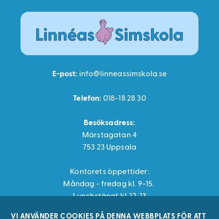
Sjöjungfrusimskola
Privatlektioner
Kursdatum
Presentkort
E-post:
info@linneassimskola.se
Vuxensimskola
Telefon:
018-18 28 30
HLR
Besöksadress:
Märstagatan 4
Vattenträning
753 23 Uppsala
Boka
vattenträningskurs
Kontorets öppettider:
Måndag - fredag kl. 9-15.
Hydrohex
Lunchstängt kl. 12-13
Vattenträning
VI ANVÄNDER COOKIES PÅ DENNA WEBBPLATS FÖR ATT
Vattenträning