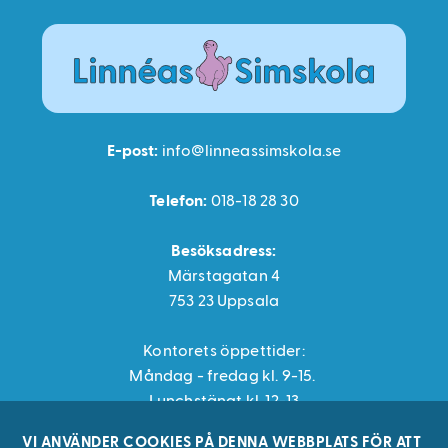
Sjöjungfrusimskola
Privatlektioner
Kursdatum
Presentkort
E-post:
info@linneassimskola.se
Vuxensimskola
Telefon:
018-18 28 30
HLR
Besöksadress:
Märstagatan 4
Vattenträning
753 23 Uppsala
Boka
vattenträningskurs
Kontorets öppettider:
Måndag - fredag kl. 9-15.
Hydrohex
Lunchstängt kl. 12-13
Vattenträning
VI ANVÄNDER COOKIES PÅ DENNA WEBBPLATS FÖR ATT
Vattenträning