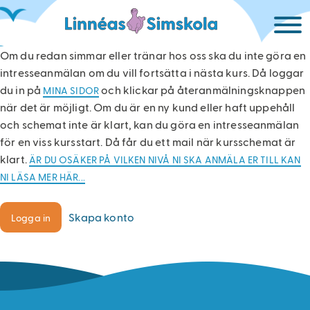
HUVUDMENY
Hoppa
Mina
till
sidor
huvudinnehåll
Om du redan simmar eller tränar hos oss ska du inte göra en
Boka
intresseanmälan om du vill fortsätta i nästa kurs. Då loggar
simskola
du in på
och klickar på återanmälningsknappen
MINA SIDOR
eller
när det är möjligt. Om du är en ny kund eller haft uppehåll
anmäl
och schemat inte är klart, kan du göra en intresseanmälan
intresse!
för en viss kursstart. Då får du ett mail när kursschemat är
klart.
ÄR DU OSÄKER PÅ VILKEN NIVÅ NI SKA ANMÄLA ER TILL KAN
Simskola
NI LÄSA MER HÄR...
Varför
simma?
Skapa konto
Logga in
Simma
på
jullovet!
Kursnivåer