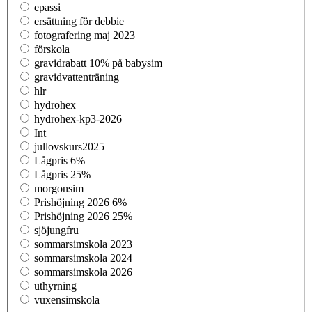
epassi
ersättning för debbie
fotografering maj 2023
förskola
gravidrabatt 10% på babysim
gravidvattenträning
hlr
hydrohex
hydrohex-kp3-2026
Int
jullovskurs2025
Lågpris 6%
Lågpris 25%
morgonsim
Prishöjning 2026 6%
Prishöjning 2026 25%
sjöjungfru
sommarsimskola 2023
sommarsimskola 2024
sommarsimskola 2026
uthyrning
vuxensimskola