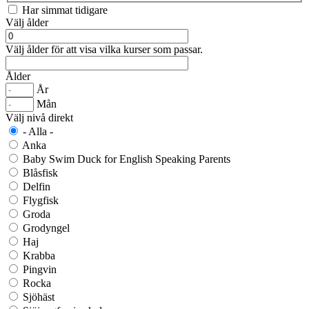
Har simmat tidigare
Välj ålder
Välj ålder för att visa vilka kurser som passar.
Ålder
År
Mån
Välj nivå direkt
- Alla -
Anka
Baby Swim Duck for English Speaking Parents
Blåsfisk
Delfin
Flygfisk
Groda
Grodyngel
Haj
Krabba
Pingvin
Rocka
Sjöhäst