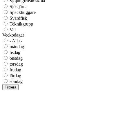
Sjöjungfrusimskola
Sjöstjärna
Späckhuggare
Svärdfisk
Teknikgrupp
Val
Veckodagar
- Alla -
måndag
tisdag
onsdag
torsdag
fredag
lördag
söndag