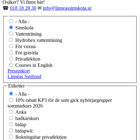
Osäker? Vi finns här!
☎
018 18 28 30
✉
info@linneassimskola.se
- Alla -
Simskola
Vattenträning
Hydrohex vattenträning
För vuxna
För gravida
Privatlektion
Courses in English
Presentkort
Linnéas Simfond
Etiketter
- Alla -
10% rabatt KP3 för de som gick nybörjargrupper
sommarkurs 2026
Anka
badkarskurs
bidap
bidapwlc
Bokningsbar privatlektion