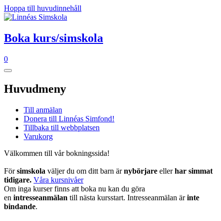
Hoppa till huvudinnehåll
Boka kurs/simskola
0
Huvudmeny
Till anmälan
Donera till Linnéas Simfond!
Tillbaka till webbplatsen
Varukorg
Välkommen till vår bokningssida!
För
simskola
väljer du om ditt barn är
nybörjare
eller
har simmat
tidigare.
Våra kursnivåer
Om inga kurser finns att boka nu kan du göra
en
intresseanmälan
till nästa kursstart. Intresseanmälan är
inte
bindande
.