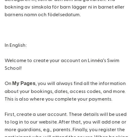
bokning av simskola för barn lägger ni in barnet eller
Sjöjungfrusimskola
barnens namn och födelsedatum.
Privatlektioner
Kursdatum
Presentkort
In English:
Vuxensimskola
Welcome to create your account on Linnéa’s Swim
School!
HLR
On
, you will always find all the information
My Pages
Vattenträning
about your bookings, dates, access codes, and more.
Boka
This is also where you complete your payments.
vattenträningskurs
First, create a user account. These details will be used
Hydrohex
to log in to our website. After that, you will add one or
Vattenträning
more guardians, e.g., parents. Finally, you register the
Vattenträning
participant who will attend the course. When booking