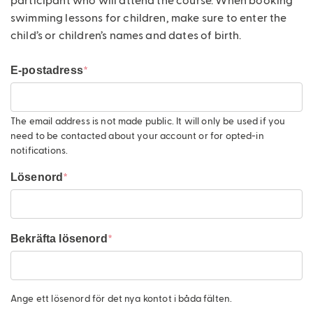
för
swimming lessons for children, make sure to enter the
gravida
child’s or children’s names and dates of birth.
och
postpartum
E-postadress
Om
oss
The email address is not made public. It will only be used if you
Traumafri
need to be contacted about your account or for opted-in
simskola
notifications.
Lösenord
Linnéas
Simfond
Bassängen
Bekräfta lösenord
Våra
instruktörer
HBTQIA+
Ange ett lösenord för det nya kontot i båda fälten.