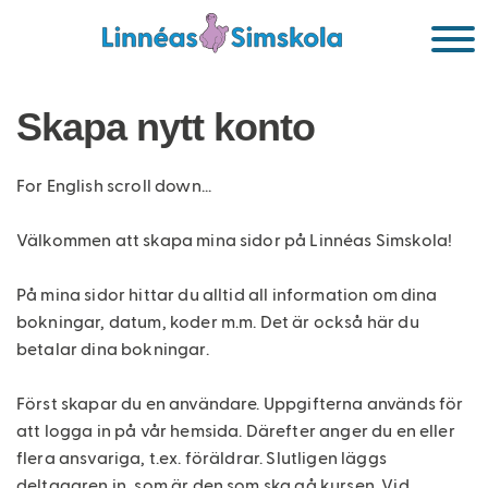
HUVUDMENY
Hoppa
Mina
till
sidor
huvudinnehåll
Boka
Skapa nytt konto
simskola
eller
For English scroll down...
anmäl
intresse!
Välkommen att skapa mina sidor på Linnéas Simskola!
Simskola
På mina sidor hittar du alltid all information om dina
Varför
bokningar, datum, koder m.m. Det är också här du
simma?
betalar dina bokningar.
Simma
Först skapar du en användare. Uppgifterna används för
på
jullovet!
att logga in på vår hemsida. Därefter anger du en eller
flera ansvariga, t.ex. föräldrar. Slutligen läggs
Kursnivåer
deltagaren in, som är den som ska gå kursen. Vid