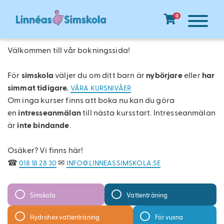
HUVUDMENY
Hoppa
Till
0
till
anmälan
huvudinnehåll
Donera
Välkommen till vår bokningssida!
till
Linnéas
För
simskola
väljer du om ditt barn är
nybörjare
eller
har
Simfond!
simmat tidigare.
VÅRA KURSNIVÅER
Om inga kurser finns att boka nu kan du göra
Tillbaka
en
intresseanmälan
till nästa kursstart. Intresseanmälan
till
är
inte bindande
.
webbplatsen
Osäker? Vi finns här!
Varukorg
☎
✉
018 18 28 30
INFO@LINNEASSIMSKOLA.SE
Simskola
Vattenträning
Hydrohex vattenträning
För vuxna