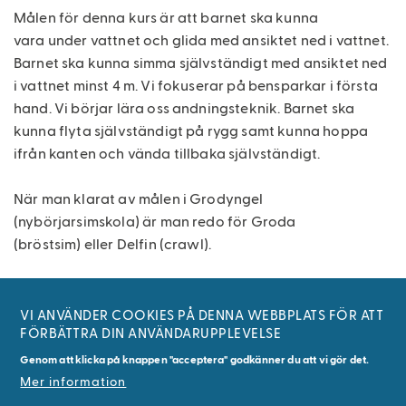
Målen för denna kurs är att barnet ska kunna
vara under vattnet och glida med ansiktet ned i vattnet.
Barnet ska kunna simma självständigt med ansiktet ned
i vattnet minst 4 m. Vi fokuserar på bensparkar i första
hand. Vi börjar lära oss andningsteknik. Barnet ska
kunna flyta självständigt på rygg samt kunna hoppa
ifrån kanten och vända tillbaka självständigt.
När man klarat av målen i Grodyngel
(nybörjarsimskola) är man redo för Groda
(bröstsim) eller Delfin (crawl).
Crawl är det absolut lättaste simsättet att lära sig och
barnet kan lära sig det från ca 3 års ålder. Bröstsim är
VI ANVÄNDER COOKIES PÅ DENNA WEBBPLATS FÖR ATT
FÖRBÄTTRA DIN ANVÄNDARUPPLEVELSE
motoriskt mer komplicerat och därför är det först kring
6 års ålder barnet kan lära sig det.
Genom att klicka på knappen "acceptera" godkänner du att vi gör det.
Mer information
En vuxen som barnet känner sig trygg med ska vara med