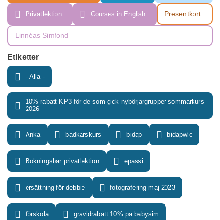
Presentkort
Privatlektion
Courses in English
Linnéas Simfond
Etiketter
- Alla -
10% rabatt KP3 för de som gick nybörjargrupper sommarkurs
2026
Anka
badkarskurs
bidap
bidapwlc
Bokningsbar privatlektion
epassi
ersättning för debbie
fotografering maj 2023
förskola
gravidrabatt 10% på babysim