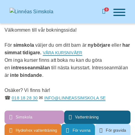
HUVUDMENY
Hoppa
Till
0
till
anmälan
huvudinnehåll
Donera
Välkommen till vår bokningssida!
till
Linnéas
För
simskola
väljer du om ditt barn är
nybörjare
eller
har
Simfond!
simmat tidigare.
VÅRA KURSNIVÅER
Om inga kurser finns att boka nu kan du göra
Tillbaka
en
intresseanmälan
till nästa kursstart. Intresseanmälan
till
är
inte bindande
.
webbplatsen
Osäker? Vi finns här!
Varukorg
☎
✉
018 18 28 30
INFO@LINNEASSIMSKOLA.SE
Simskola
Vattenträning
Hydrohex vattenträning
För vuxna
För gravida