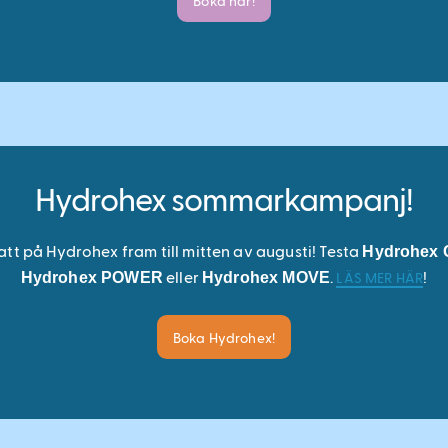
Boka här!
Hydrohex sommarkampanj!
tt på Hydrohex fram till mitten av augusti! Testa
Hydrohex 
eller
.
!
Hydrohex POWER
Hydrohex MOVE
LÄS MER HÄR
Boka Hydrohex!