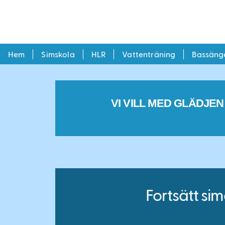
Hoppa
till
huvudinnehåll
HUVUDMENY
Hem
Simskola
HLR
Vattenträning
Bassäng
VI VILL MED GLÄDJEN
Fortsätt sim