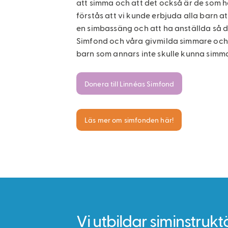
att simma och att det också är de som ha
förstås att vi kunde erbjuda alla barn at
en simbassäng och att ha anställda så d
Simfond och våra givmilda simmare och v
barn som annars inte skulle kunna simma
Donera till Linnéas Simfond
Läs mer om simfonden här!
Vi utbildar siminstruktö