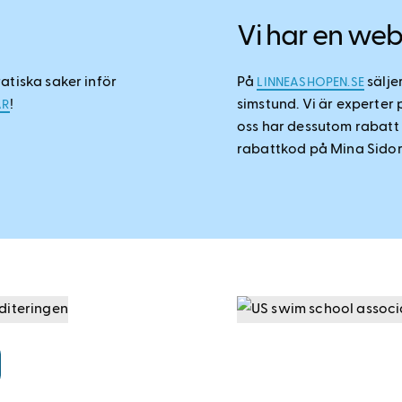
Vi har en we
atiska saker inför
På
sälje
LINNEASHOPEN.SE
!
simstund. Vi är experter
ÄR
oss har dessutom rabatt 
rabattkod på Mina Sidor