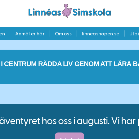
en
Anmäl er här
Om oss
linneashopen.se
Utb
 I CENTRUM RÄDDA LIV GENOM ATT LÄRA B
äventyret hos oss i augusti. Vi har 