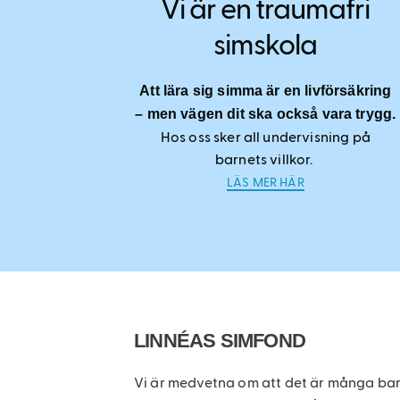
Vi är en traumafri
simskola
Att lära sig simma är en livförsäkring
– men vägen dit ska också vara trygg.
Hos oss sker all undervisning på
barnets villkor.
LÄS MER HÄR
LINNÉAS SIMFOND
Vi är medvetna om att det är många barn