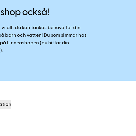
bshop också!
r vi allt du kan tänkas behöva för din
 på barn och vatten! Du som simmar hos
på Linneashopen (du hittar din
).