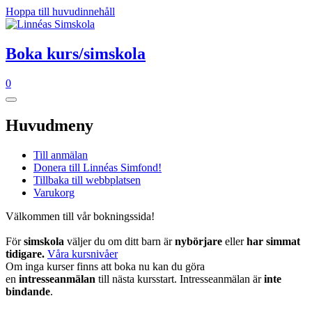
Hoppa till huvudinnehåll
Boka kurs/simskola
0
Huvudmeny
Till anmälan
Donera till Linnéas Simfond!
Tillbaka till webbplatsen
Varukorg
Välkommen till vår bokningssida!
För
simskola
väljer du om ditt barn är
nybörjare
eller
har simmat
tidigare.
Våra kursnivåer
Om inga kurser finns att boka nu kan du göra
en
intresseanmälan
till nästa kursstart. Intresseanmälan är
inte
bindande
.