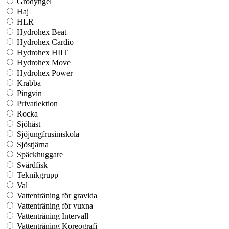
Grodyngel
Haj
HLR
Hydrohex Beat
Hydrohex Cardio
Hydrohex HIIT
Hydrohex Move
Hydrohex Power
Krabba
Pingvin
Privatlektion
Rocka
Sjöhäst
Sjöjungfrusimskola
Sjöstjärna
Späckhuggare
Svärdfisk
Teknikgrupp
Val
Vattenträning för gravida
Vattenträning för vuxna
Vattenträning Intervall
Vattenträning Koreografi