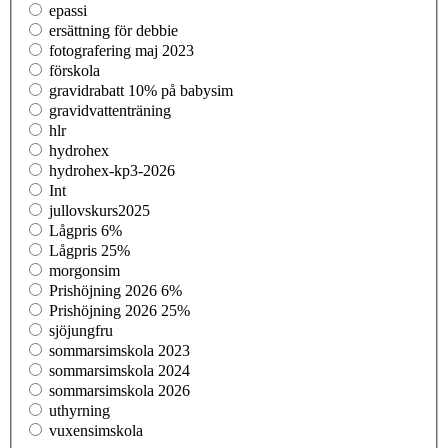
epassi
ersättning för debbie
fotografering maj 2023
förskola
gravidrabatt 10% på babysim
gravidvattenträning
hlr
hydrohex
hydrohex-kp3-2026
Int
jullovskurs2025
Lågpris 6%
Lågpris 25%
morgonsim
Prishöjning 2026 6%
Prishöjning 2026 25%
sjöjungfru
sommarsimskola 2023
sommarsimskola 2024
sommarsimskola 2026
uthyrning
vuxensimskola