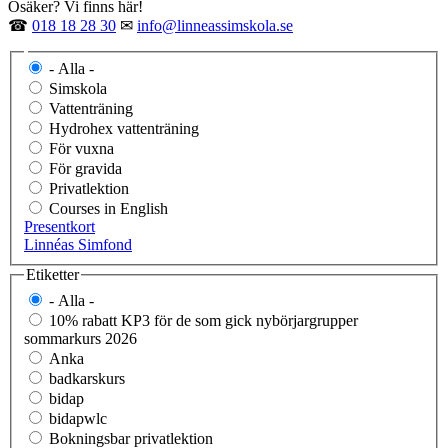
Osäker? Vi finns här!
☎
018 18 28 30
✉
info@linneassimskola.se
- Alla -
Simskola
Vattenträning
Hydrohex vattenträning
För vuxna
För gravida
Privatlektion
Courses in English
Presentkort
Linnéas Simfond
Etiketter
- Alla -
10% rabatt KP3 för de som gick nybörjargrupper
sommarkurs 2026
Anka
badkarskurs
bidap
bidapwlc
Bokningsbar privatlektion