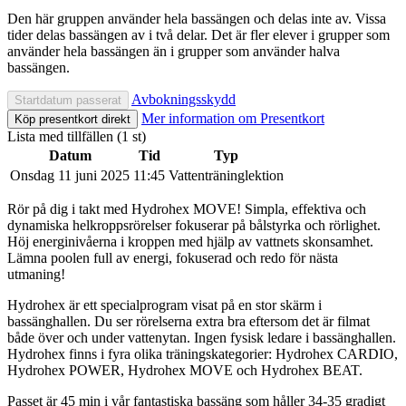
Den här gruppen använder hela bassängen och delas inte av. Vissa
tider delas bassängen av i två delar. Det är fler elever i grupper som
använder hela bassängen än i grupper som använder halva
bassängen.
Avbokningsskydd
Mer information om Presentkort
Lista med tillfällen (1 st)
Datum
Tid
Typ
Onsdag 11 juni 2025
11:45
Vattenträninglektion
Rör på dig i takt med Hydrohex MOVE! Simpla, effektiva och
dynamiska helkroppsrörelser fokuserar på bålstyrka och rörlighet.
Höj energinivåerna i kroppen med hjälp av vattnets skonsamhet.
Lämna poolen full av energi, fokuserad och redo för nästa
utmaning!
Hydrohex är ett specialprogram visat på en stor skärm i
bassänghallen. Du ser rörelserna extra bra eftersom det är filmat
både över och under vattenytan. Ingen fysisk ledare i bassänghallen.
Hydrohex finns i fyra olika träningskategorier: Hydrohex CARDIO,
Hydrohex POWER, Hydrohex MOVE och Hydrohex BEAT.
Passet är 45 min i vår fantastiska bassäng som håller 34-35 gradigt