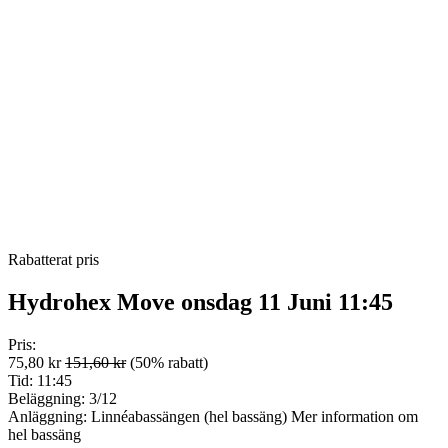
Rabatterat pris
Hydrohex Move onsdag 11 Juni 11:45
Pris:
75,80 kr
151,60 kr
(50% rabatt)
Tid:
11:45
Beläggning:
3/12
Anläggning:
Linnéabassängen (hel bassäng)
Mer information om
hel bassäng