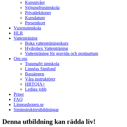
Kursnivåer
Sjöjungfrusimskola
Privatlektioner
Kursdatum
Presentkort
Vuxensimskola
HLR
Vattenträning
Boka vattenträningskurs
Hydrohex Vattenträning
Vattenträning för gravida och postpartum
Om oss
Traumafri simskola
Linnéas Simfond
Bassängen
Våra instruktörer
HBTQIA+
Lediga jobb
Priser
FAQ
Linneashopen.se
Siminstruktörstbildningar
Denna utbildning kan rädda liv!