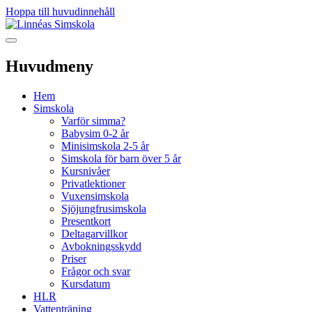
Hoppa till huvudinnehåll
Huvudmeny
Hem
Simskola
Varför simma?
Babysim 0-2 år
Minisimskola 2-5 år
Simskola för barn över 5 år
Kursnivåer
Privatlektioner
Vuxensimskola
Sjöjungfrusimskola
Presentkort
Deltagarvillkor
Avbokningsskydd
Priser
Frågor och svar
Kursdatum
HLR
Vattenträning