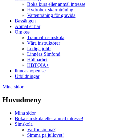
Boka kurs eller anmäl intresse
Hydrohex skärmträning
Vattenträning för gravida
Bassängen
Anmäl er här
Om oss
Traumafri simskola
Våra instruktörer
Lediga jobb
Linnéas Simfond
Hållbarhet
HBTQIA+
linneashopen.se
Utbildningar
Mina sidor
Huvudmeny
Mina sidor
Boka simskola eller anmäl intresse!
Simskola
Varför simma?
Simma på jullovet!